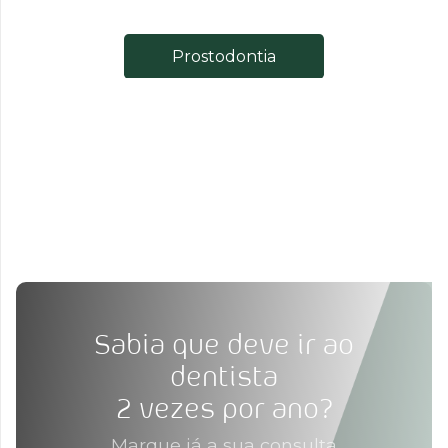
Prostodontia
Sabia que deve ir ao
dentista
2 vezes por ano?
Marque já a sua consulta