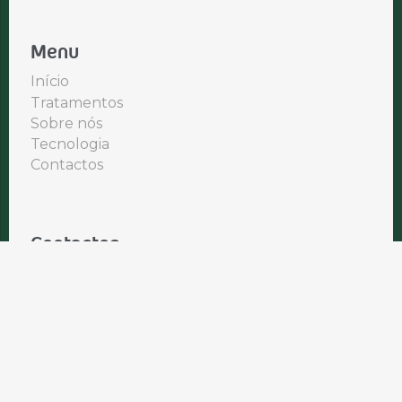
Menu
Início
Tratamentos
Sobre nós
Tecnologia
Contactos
Contactos
Rua D. Manuel da Conceição Santos, 59A
7005-451, Évora
(+351) 266 048 608
|
Chamada para a rede fixa nacional
(+351) 938 862 535
|
Chamada para a rede móvel nacional
ev@evoral.pt