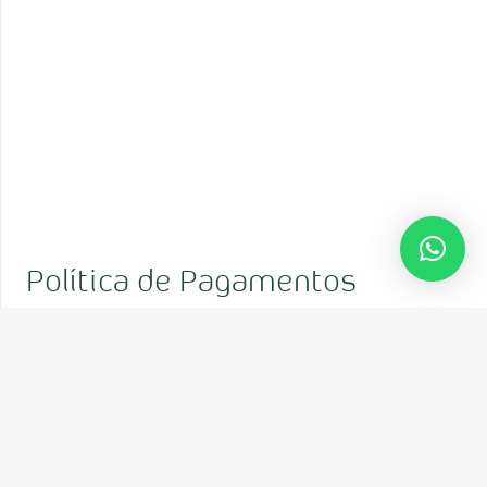
Política de Pagamentos
Não é nossa política solicitar o pagamento do
valor total dos tratamentos planificados antes
da sua realização
.
Ainda assim, compreendemos que o valor de
alguns tratamentos dentários, apesar de