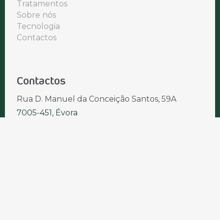
Tratamentos
Sobre nós
Tecnologia
Contactos
Contactos
Rua D. Manuel da Conceição Santos, 59A
7005-451, Évora
(+351) 266 048 608
|
Chamada para a rede fixa nacional
(+351) 938 862 535
|
Chamada para a rede móvel nacional
ev@evoral.pt