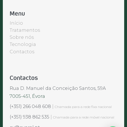
Menu
Início
Tratamentos
Sobre nós
Tecnologia
Contactos
Contactos
Rua D. Manuel da Conceição Santos, 59A
7005-451, Évora
(+351) 266 048 608
|
Chamada para a rede fixa nacional
(+351) 938 862 535
|
Chamada para a rede móvel nacional